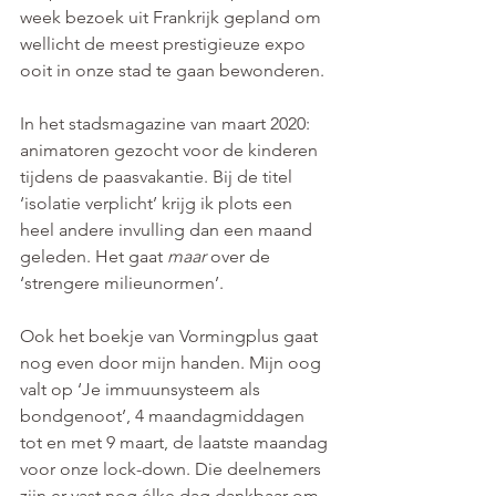
week bezoek uit Frankrijk gepland om 
wellicht de meest prestigieuze expo 
ooit in onze stad te gaan bewonderen. 
In het stadsmagazine van maart 2020: 
animatoren gezocht voor de kinderen 
tijdens de paasvakantie. Bij de titel 
‘isolatie verplicht’ krijg ik plots een 
heel andere invulling dan een maand 
geleden. Het gaat 
maar
 over de 
‘strengere milieunormen’.
Ook het boekje van Vormingplus gaat 
nog even door mijn handen. Mijn oog 
valt op ‘Je immuunsysteem als 
bondgenoot’, 4 maandagmiddagen 
tot en met 9 maart, de laatste maandag 
voor onze lock-down. Die deelnemers 
zijn er vast nog élke dag dankbaar om. 