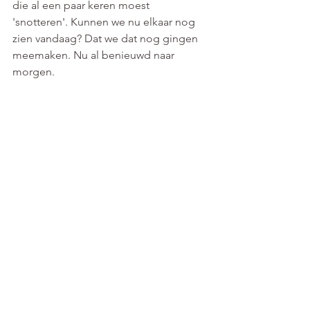
die al een paar keren moest 
'snotteren'. Kunnen we nu elkaar nog 
zien vandaag? Dat we dat nog gingen 
meemaken. Nu al benieuwd naar 
morgen.
En oh ja, nog onze Ivagowijzer, die 
aankondigt in februari dat er vanaf 15 
mei geen gele zakken meer worden 
opgehaald. Voortaan moet ons 
restafval in groene zakken. Te laat. ‘k 
Kocht gisteren nog wel een gele rol. 
Toch maar die '
Operatie Groene Zak' 
in de gaten houden :-)