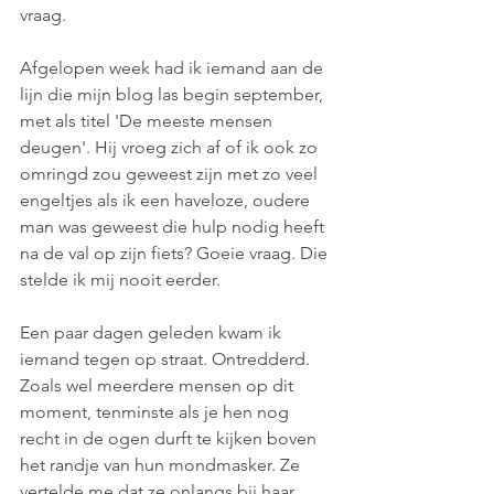
vraag.
Afgelopen week had ik iemand aan de 
lijn die mijn blog las begin september, 
met als titel 'De meeste mensen 
deugen'. Hij vroeg zich af of ik ook zo 
omringd zou geweest zijn met zo veel 
engeltjes als ik een haveloze, oudere 
man was geweest die hulp nodig heeft 
na de val op zijn fiets? Goeie vraag. Die 
stelde ik mij nooit eerder.
Een paar dagen geleden kwam ik 
iemand tegen op straat. Ontredderd. 
Zoals wel meerdere mensen op dit 
moment, tenminste als je hen nog 
recht in de ogen durft te kijken boven 
het randje van hun mondmasker. Ze 
vertelde me dat ze onlangs bij haar 