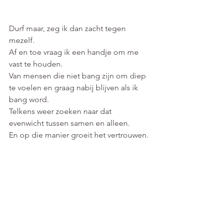
Durf maar, zeg ik dan zacht tegen 
mezelf.
Af en toe vraag ik een handje om me 
vast te houden.
Van mensen die niet bang zijn om diep 
te voelen en graag nabij blijven als ik 
bang word.
Telkens weer zoeken naar dat 
evenwicht tussen samen en alleen.
En op die manier groeit het vertrouwen.
Voel ik diep vanbinnen dat ik sterker 
ben dan ze me ooit hebben durven 
doen geloven!
Het is hetgeen ik jou het allermeeste 
toewens voor dit jaar. Durf jouw ruimte 
in te nemen...met baby-stapjes of met 